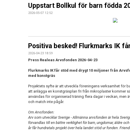
Uppstart Bollkul för barn födda 2
2026-05-07 12:52
Positiva besked! Flurkmarks IK få
2026-04-23 18:59
Press Realeas Arvsfonden 2026-04-23
Flurkmarks IK får stöd med drygt 10 miljoner från Arvs
med konstgräs
Projektets syfte är att utveckla föreningens verksamhet för 
att anlägga en konstgräsplan fri från mikroplaster kommer s
användas för organiserad träning flera dagar i veckan, men äv
och match inte pågår.
Om Arvsfonden:
Arv som utvecklar Sverige - Allmänna arvsfonden är hela Sverig
förvandlas till en bättre verklighet för barn, ungdomar, äldre 
år får hundratals projekt över hela landet stöd ur fonden. Friends