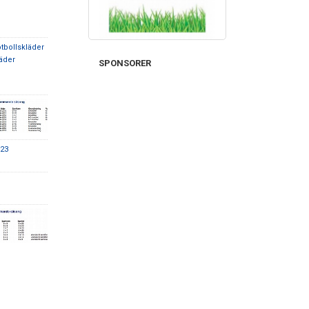
otbollskläder
läder
SPONSORER
023