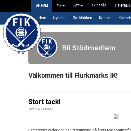
HEM
FIK
HTF
SKIDSPÅR
UTHYRNIN
Hem
Nyheter
Om klubben
Kontakt
Kalend
Bli Stödmedlem
Välkommen till Flurkmarks IK!
Stort tack!
2026-06-21 08:47
Fantastiskt väder och härlig stämning på årets Midsommarfira