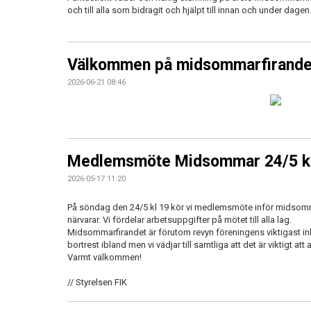
och till alla som bidragit och hjälpt till innan och under dagen
Välkommen på midsommarfirande 
2026-06-21 08:46
Medlemsmöte Midsommar 24/5 kl 
2026-05-17 11:20
På söndag den 24/5 kl 19 kör vi medlemsmöte inför midsommar. 
närvarar. Vi fördelar arbetsuppgifter på mötet till alla lag.
Midsommarfirandet är förutom revyn föreningens viktigast ink
bortrest ibland men vi vädjar till samtliga att det är viktigt att 
Varmt välkommen!
// Styrelsen FIK