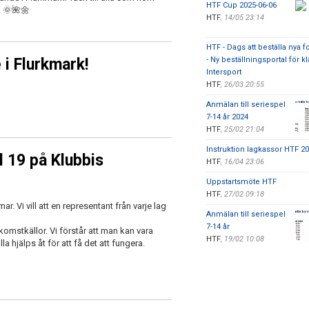
HTF Cup 2025-06-06
. 🌞🌺🌼
HTF
,
14/05 23:14
HTF - Dags att beställa nya f
i Flurkmark!
- Ny beställningsportal för k
Intersport
HTF
,
26/03 20:55
Anmälan till seriespel
7-14 år 2024
HTF
,
25/02 21:04
Instruktion lagkassor HTF 2
19 på Klubbis
HTF
,
16/04 23:06
Uppstartsmöte HTF
HTF
,
27/02 09:18
Vi vill att en representant från varje lag
Anmälan till seriespel
7-14 år
omstkällor. Vi förstår att man kan vara
HTF
,
19/02 10:08
alla hjälps åt för att få det att fungera.