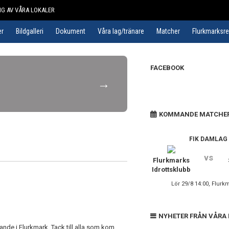
G AV VÅRA LOKALER
er
Bildgalleri
Dokument
Våra lag/tränare
Matcher
Flurkmarksr
FACEBOOK
→
KOMMANDE MATCHE
FIK DAMLAG
vs
Flurkmarks
Idrottsklubb
Lör 29/8 14:00, Flurk
NYHETER FRÅN VÅRA
nde i Flurkmark. Tack till alla som kom