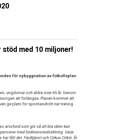
020
r stöd med 10 miljoner!
fonden för nybyggnation av fotbollsplan
barn, ungdomar och äldre över 65 år. Genom
äsongen att förlängas. Planen kommer att
en ge plats för spontanidrott när träning
es arvsfond som gör så att bra idéer kan
och personer med funktionsnedsättning. Varje
 har fått det. Färdtjänst och Cirkus Cirkör. År