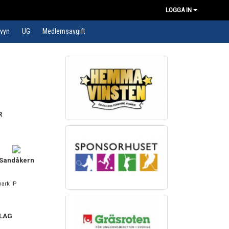
LOGGA IN
evyn
UG
Medlemsavgift
R
Sandåkern
mark IP
 LAG