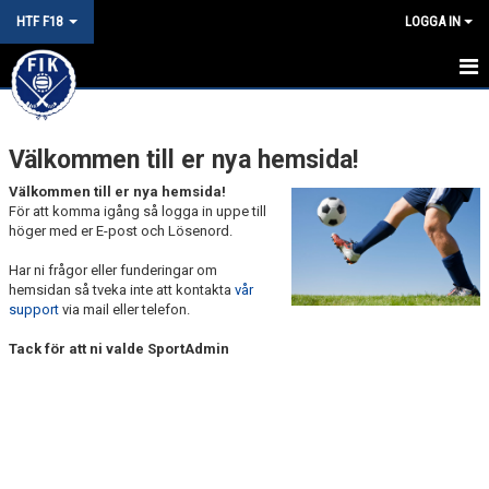
HTF F18
LOGGA IN
HEM
Välkommen till er nya hemsida!
NYHETER
Välkommen till er nya hemsida!
KALENDER
För att komma igång så logga in uppe till
höger med er E-post och Lösenord.
MATCHER
Har ni frågor eller funderingar om
hemsidan så tveka inte att kontakta
vår
TRUPPEN
support
via mail eller telefon.
BILDGALLERI
Tack för att ni valde SportAdmin
DOKUMENT
KONTAKT