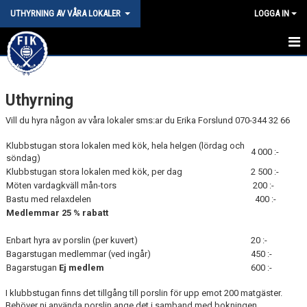
UTHYRNING AV VÅRA LOKALER
LOGGA IN
HEM
Uthyrning
STÄD- OCH ORDNINGSREGLER
Vill du hyra någon av våra lokaler sms:ar du Erika Forslund 070-344 32 66
BOKNINGAR
Klubbstugan stora lokalen med kök, hela helgen (lördag och
4 000 :-
BILDGALLERI
söndag)
Klubbstugan stora lokalen med kök, per dag
2 500 :-
Möten vardagkväll mån-tors
200 :-
Bastu med relaxdelen
400 :-
Medlemmar 25 % rabatt
Enbart hyra av porslin (per kuvert)
20 :-
Bagarstugan medlemmar (ved ingår)
450 :-
Bagarstugan
Ej medlem
600 :-
I klubbstugan finns det tillgång till porslin för upp emot 200 matgäster.
Behöver ni använda porslin ange det i samband med bokningen.