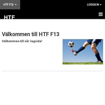
HTF F13
LOGGA IN
HEM
Välkommen till HTF F13
NYHETER
Välkommen till vår lagsida!
KALENDER
MATCHER
TRUPPEN
BILDGALLERI
DOKUMENT
KONTAKT