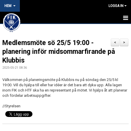
HEM
LOGGA IN
HEM
Medlemsmöte sö 25/5 19:00 -
NYHETER
<
>
planering inför midsommarfirande på
OM KLUBBEN
Klubbis
KONTAKT
2025-05-21 08:36
Välkommen på planeringsmöte på Klubbis nu på söndag den 25/5 kl
KALENDER
19:00. Vill du hjälpa till eller har idéer är det bara att dyka upp. Alla lagen
inom FIK och HTF ska ha en representant på mötet. Vi hjälps åt att planerar
BILDGALLERI
och fördelar arbetsuppgifter.
DOKUMENT
//Styrelsen
VÅRA LAG/TRÄNARE
MATCHER