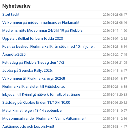
Nyhetsarkiv
FLURKMARKSREVYN
Stort tack!
2026-06-21 08:47
Välkommen på midsommarfirande i Flurkmark!
2026-06-21 08:46
UG
Medlemsmöte Midsommar 24/5 kl 19 på Klubbis
2026-05-17 11:20
MEDLEMSAVGIFT
Uppstart Bollkul för barn födda 2020
2026-05-07 12:52
Positiva besked! Flurkmarks IK får stöd med 10 miljoner!
2026-04-23 18:59
Årsmöte 2025
2026-02-22 17:45
Fettisdag på Klubbis Tisdag den 17/2
2026-02-03 21:05
Jobba på Svenska Rallyt 2026!
2026-01-15 16:47
Välkommen till Flurkmarksrevyn 2026!!
2025-12-07 18:37
Flurkmarks IK ansluten till Fritidskortet
2025-10-26 16:38
Inbjudan till Kvinnligt nätverk för fotbollstränare
2025-10-16 20:13
Städdag på Klubbis lö den 11/10 kl 10:00
2025-10-06 20:52
Matchklimathelgen 13-14 september
2025-09-11 10:27
Midsommarfirande i Flurkmark!! Varmt Välkommen!
2025-06-16 12:56
Auktionsgods och Loppisfynd!
2025-05-31 14:47