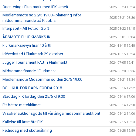
Orientering i Flurkmark med IFK Umeå
2025-05-23 13:24
Medlemsmöte sö 25/5 19:00 - planering inför
2025-05-21 08:36
midsommarfirande på Klubbis
Interpsort - All Fotboll 25 %
2025-03-22 13:15
ÅRSMÖTE FLURKMSRKS IK
2025-03-01 08:04
Flurkmarksrevyn firar 40 år!!!
2024-11-15 12:48
Idéverkstad i Flurkmark 29 oktober
2024-10-15 16:24
Jugger Tournament FAJT i Flurkmark!
2024-07-05 12:41
Midsommarfirande i Flurkmark
2024-06-20 06:36
Medlemsmöte Midsommar sö den 26/5 19:00
2024-05-21 13:34
BOLLKUL FÖR BARN FÖDDA 2018
2024-05-16 17:22
Städdag FIK lördag den 25/5 kl 9:00
2024-05-16 17:06
Ett bättre matchklimat
2024-05-14 12:20
Vi söker auktionsgods till vår årliga midsommarauktion!
2024-05-12 14:06
Kallelse till årsmöte FIK
2024-02-15 10:13
Fettisdag med skoteråkning
2024-01-28 19:59