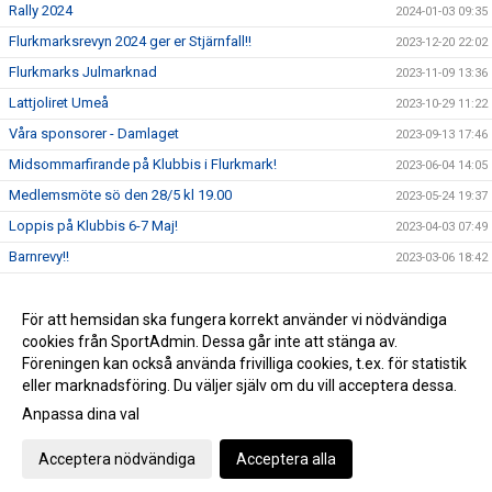
Rally 2024
2024-01-03 09:35
Flurkmarksrevyn 2024 ger er Stjärnfall!!
2023-12-20 22:02
Flurkmarks Julmarknad
2023-11-09 13:36
Lattjoliret Umeå
2023-10-29 11:22
Våra sponsorer - Damlaget
2023-09-13 17:46
Midsommarfirande på Klubbis i Flurkmark!
2023-06-04 14:05
Medlemsmöte sö den 28/5 kl 19.00
2023-05-24 19:37
Loppis på Klubbis 6-7 Maj!
2023-04-03 07:49
Barnrevy!!
2023-03-06 18:42
Kallelse till Årsmöte
2023-02-27 20:02
Fettisdag på Klubbis den 21 feb!
För att hemsidan ska fungera korrekt använder vi nödvändiga
2023-02-10 15:35
cookies från SportAdmin. Dessa går inte att stänga av.
Barnrevy
2023-02-10 15:26
Föreningen kan också använda frivilliga cookies, t.ex. för statistik
eller marknadsföring. Du väljer själv om du vill acceptera dessa.
Anpassa dina val
Cookie-inställningar
Gå till Webbversion
Acceptera nödvändiga
Acceptera alla