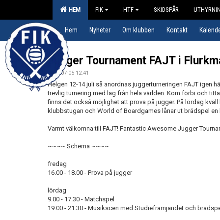
HEM
FIK
HTF
SKIDSPÅR
UTHYRNIN
Hem
Nyheter
Om klubben
Kontakt
Kalend
Jugger Tournament FAJT i Flurkm
2024-07-05 12:41
Helgen 12-14 juli så anordnas juggerturneringen FAJT igen här 
trevlig turnering med lag från hela världen. Kom förbi och ti
finns det också möjlighet att prova på jugger. På lördag kväll
klubbstugan och World of Boardgames lånar ut brädspel en kan
Varmt välkomna till FAJT! Fantastic Awesome Jugger Tourna
~~~~ Schema ~~~~
fredag
16.00 - 18.00 - Prova på jugger
lördag
9.00 - 17.30 - Matchspel
19.00 - 21.30 - Musikscen med Studiefrämjandet och bräds