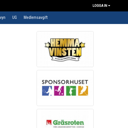
LOGGA IN
evyn
UG
Medlemsavgift