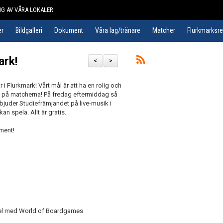
G AV VÅRA LOKALER
er
Bildgalleri
Dokument
Våra lag/tränare
Matcher
Flurkmarksr
ark!
<
>
i Flurkmark! Vårt mål är att ha en rolig och
tta på matcherna! På fredag eftermiddag så
 bjuder Studiefrämjandet på live-musik i
 spela. Allt är gratis.
ment!
pel med World of Boardgames