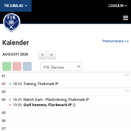
FIK DAMLAG
LOGGA IN
HEM
Kalender
Prenumerera >>
NYHETER
AUGUSTI 2026
KALENDER
MATCHER
v.31
01
TRUPPEN
02
18:30
Träning, Flurkmark IP
v.32
03
BILDGALLERI
04
18:30
Match Dam - Planbokning, Flurkmark IP
DOKUMENT
19:00
Guif hemma, Flurkmark IP
()
05
KONTAKT
06
07