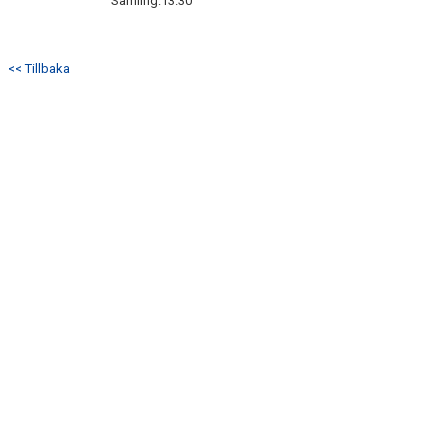
Samling:13.30
<< Tillbaka