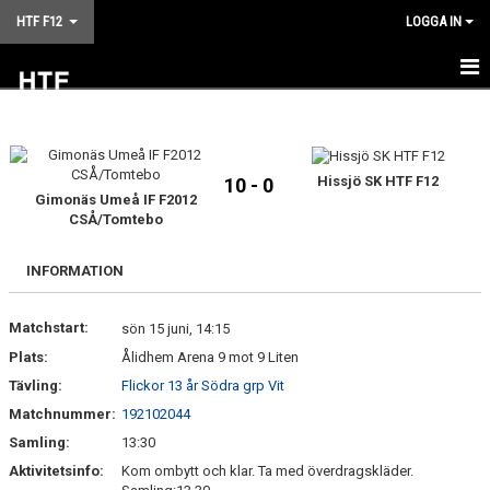
HTF F12
LOGGA IN
HEM
NYHETER
Hissjö SK HTF F12
10 - 0
Gimonäs Umeå IF F2012
KALENDER
CSÅ/Tomtebo
MATCHER
INFORMATION
TRUPPEN
Matchstart:
sön 15 juni, 14:15
BILDGALLERI
Plats:
Ålidhem Arena 9 mot 9 Liten
Tävling:
Flickor 13 år Södra grp Vit
DOKUMENT
Matchnummer:
192102044
KONTAKT
Samling:
13:30
Aktivitetsinfo:
Kom ombytt och klar. Ta med överdragskläder.