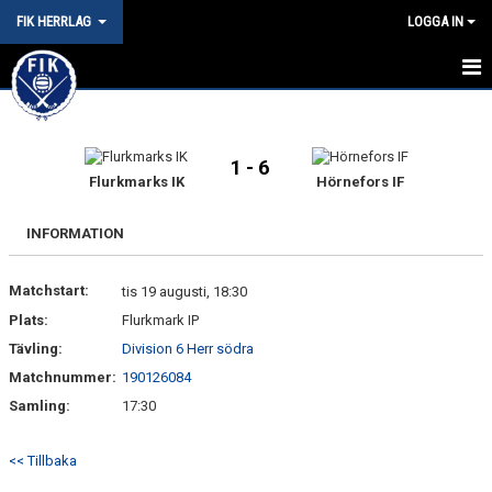
FIK HERRLAG
LOGGA IN
HEM
NYHETER
1 - 6
Flurkmarks IK
Hörnefors IF
KALENDER
INFORMATION
MATCHER
Matchstart:
tis 19 augusti, 18:30
TRUPPEN
Plats:
Flurkmark IP
BILDGALLERI
Tävling:
Division 6 Herr södra
Matchnummer:
190126084
DOKUMENT
Samling:
17:30
KONTAKT
<< Tillbaka