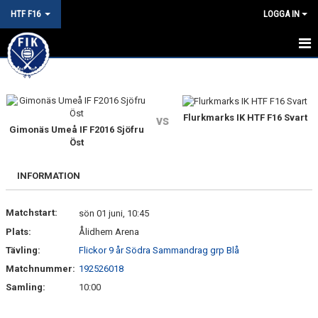
HTF F16
LOGGA IN
HEM
KALENDER
Flurkmarks IK HTF F16 Svart
vs
Gimonäs Umeå IF F2016 Sjöfru
MATCHER
Öst
TRUPPEN
INFORMATION
KONTAKT
Matchstart:
sön 01 juni, 10:45
Plats:
Ålidhem Arena
Tävling:
Flickor 9 år Södra Sammandrag grp Blå
Matchnummer:
192526018
Samling:
10:00