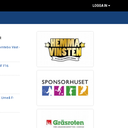
LOGGA IN
R
mtebo Väst -
IF F16
K Umeå F-