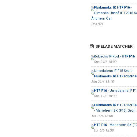
Flurkmarks IK HTF F16
-
Gimonäs Umeå IF F2016 S
Ålidhem Öst
Ons 9/9
SPELADE MATCHER
Röbäcks IF Röd -
HTF F16
Ons 24/6 18:00
Umedalens IF F15 Svart -
Flurkmarks IK HTF F15/F14
Sön 21/6 15:15
HTF F16
- Umedalens IF F16
Ons 17/6 18:30
Flurkmarks IK HTF F15/F14
- Mariehem SK (F15) Grön
Tis 16/6 18:00
HTF F16
- Mariehem SK (F2
Lör 6/6 12:30