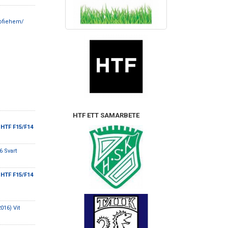
ofiehem/
HTF ETT SAMARBETE
 HTF F15/F14
 Svart
 HTF F15/F14
016) Vit