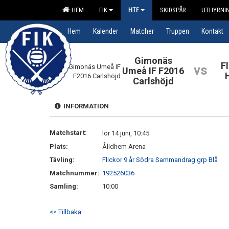
HEM
FIK
HTF
SKIDSPÅR
UTHYRNIN
Hem
Kalender
Matcher
Truppen
Kontakt
Gimonäs
F
vs
Umeå IF F2016
Carlshöjd
INFORMATION
Matchstart:
lör 14 juni, 10:45
Plats:
Ålidhem Arena
Tävling:
Flickor 9 år Södra Sammandrag grp Blå
Matchnummer:
192526036
Samling:
10:00
<< Tillbaka