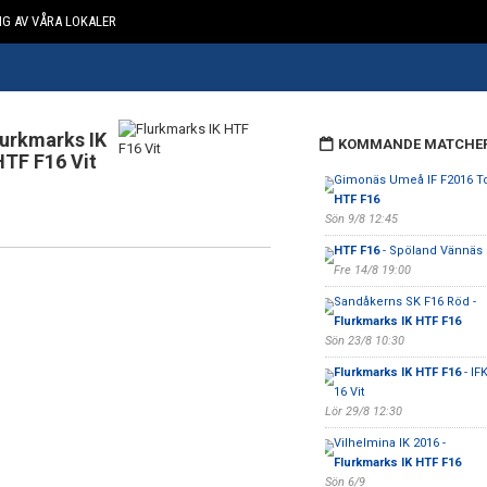
G AV VÅRA LOKALER
lurkmarks IK
KOMMANDE MATCHE
HTF F16 Vit
Gimonäs Umeå IF F2016 To
HTF F16
Sön 9/8 12:45
HTF F16
- Spöland Vännäs 
Fre 14/8 19:00
Sandåkerns SK F16 Röd -
Flurkmarks IK HTF F16
Sön 23/8 10:30
Flurkmarks IK HTF F16
- IF
16 Vit
Lör 29/8 12:30
Vilhelmina IK 2016 -
Flurkmarks IK HTF F16
Sön 6/9