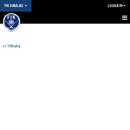
FIK DAMLAG
LOGGA IN
HEM
NYHETER
<< Tillbaka
KALENDER
MATCHER
TRUPPEN
BILDGALLERI
DOKUMENT
KONTAKT